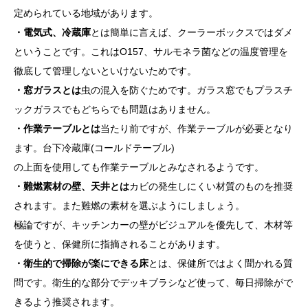
定められている地域があります。
・電気式、冷蔵庫
とは簡単に言えば、クーラーボックスではダメ
ということです。これはO157、サルモネラ菌などの温度管理を
徹底して管理しないといけないためです。
・窓ガラスとは
虫の混入を防ぐためです。ガラス窓でもプラスチ
ックガラスでもどちらでも問題はありません。
・作業テーブルとは
当たり前ですが、作業テーブルが必要となり
ます。台下冷蔵庫(コールドテーブル)
の上面を使用しても作業テーブルとみなされるようです。
・難燃素材の壁、天井とは
カビの発生しにくい材質のものを推奨
されます。また難燃の素材を選ぶようにしましょう。
極論ですが、キッチンカーの壁がビジュアルを優先して、木材等
を使うと、保健所に指摘されることがあります。
・衛生的で掃除が楽にできる床
とは、保健所ではよく聞かれる質
問です。衛生的な部分でデッキブラシなど使って、毎日掃除がで
きるよう推奨されます。