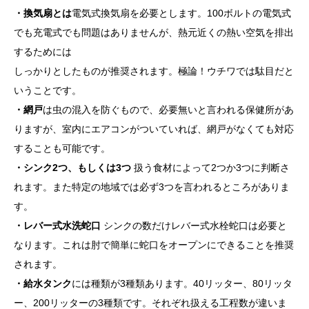
・換気扇とは
電気式換気扇を必要とします。100ボルトの電気式
でも充電式でも問題はありませんが、熱元近くの熱い空気を排出
するためには
しっかりとしたものが推奨されます。極論！ウチワでは駄目だと
いうことです。
・網戸
は虫の混入を防ぐもので、必要無いと言われる保健所があ
りますが、室内にエアコンがついていれば、網戸がなくても対応
することも可能です。
・シンク2つ、もしくは3つ
扱う食材によって2つか3つに判断さ
れます。また特定の地域では必ず3つを言われるところがありま
す。
・レバー式水洗蛇口
シンクの数だけレバー式水栓蛇口は必要と
なります。これは肘で簡単に蛇口をオープンにできることを推奨
されます。
・給水タンク
には
種類が3種類あります。40リッター、80リッタ
ー、200リッターの3種類です。それぞれ扱える工程数が違いま