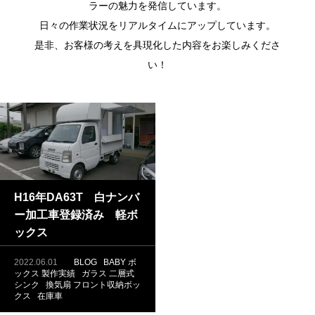
ラーの魅力を発信しています。
日々の作業状況をリアルタイムにアップしています。
是非、お客様の考えを具現化した内容をお楽しみくださ
い！
H16年DA63T 白ナンバ
ー加工車登録済み 軽ボ
ックス
2022.06.01
BLOG
BABY ボ
ックス
製作実績
ガラス
二層式
シンク
換気扇
フロント収納ボッ
クス
在庫車