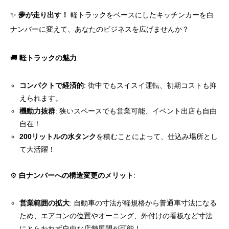
✨
夢が走り出す！
軽トラックをベースにしたキッチンカーを白
ナンバーに変えて、あなたのビジネスを広げませんか？
🚚
軽トラックの魅力
:
コンパクトで経済的
: 街中でもスイスイ運転、初期コストも抑
えられます。
機動力抜群
: 狭いスペースでも営業可能、イベント出店も自由
自在！
200リットルの水タンク
を積むことによって、仕込み場所とし
て大活躍！
⚙️
白ナンバーへの構造変更のメリット
:
営業範囲の拡大
: 自動車の寸法が軽規格から普通車寸法になる
ため、エアコンの位置やオーニング、外付けの看板など寸法
にとらわれず自由な店舗展開が可能！