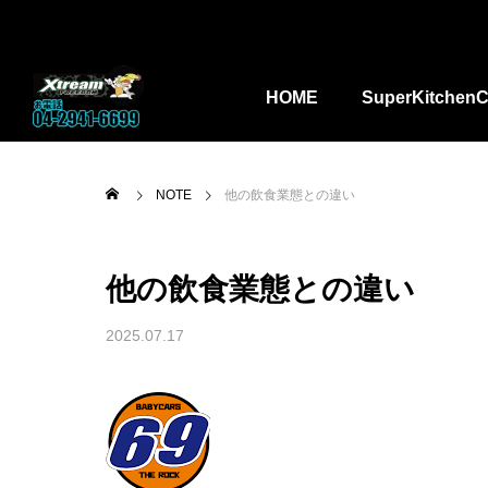
HOME
SuperKitchenC
NOTE
他の飲食業態との違い
他の飲食業態との違い
2025.07.17

ラックベーススーパーキッ
kitchencar_toha