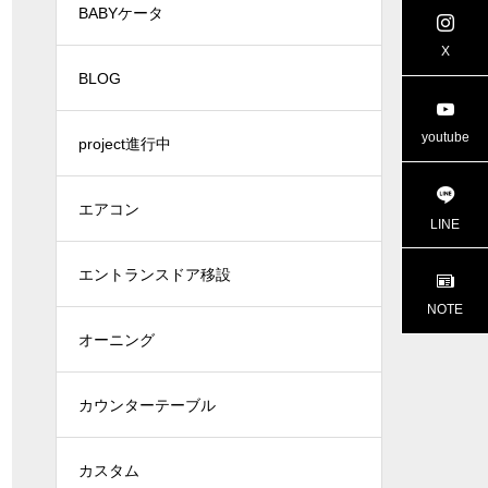
BABYケータ
project進行中
X
BLOG
youtube
project進行中
エアコン
LINE
エントランスドア移設
NOTE
オーニング
カウンターテーブル
カスタム