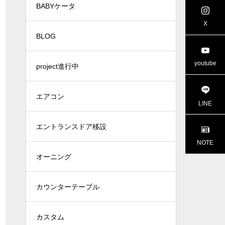
BABYケータ
project進行中
project進行
X
BLOG
youtube
project進行中
エアコン
LINE
エントランスドア移設
NOTE
オーニング
カウンターテーブル
カスタム