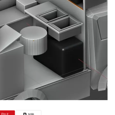
project進行中
Pin it
note