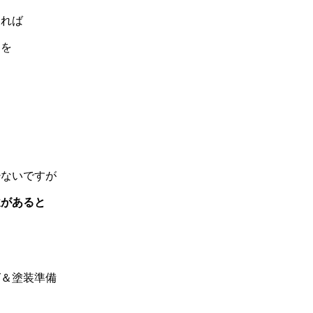
あれば
スを
少ないですが
違があると
グ＆塗装準備