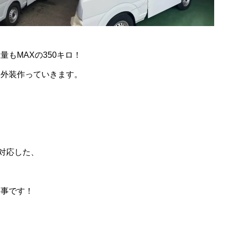
もMAXの350キロ！
装外装作っていきます。
対応した、
る事です！