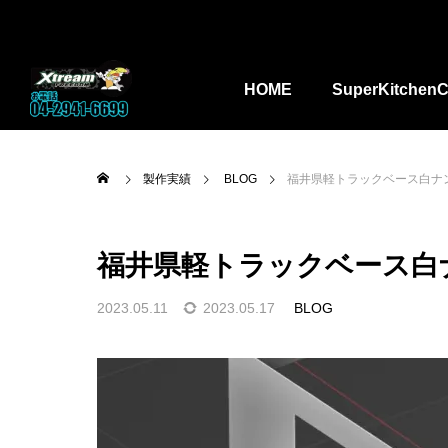
HOME
SuperKitchenC
製作実績
BLOG
福井県軽トラックベース白ナ
福井県軽トラックベース白
2023.05.11
2023.05.17
BLOG

ーパーキッ
kitchencar_toha
埼玉県