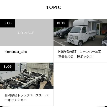
TOPIC
BLOG
BLOG
kitchencar_toha
H16年DA63T 白ナンバー加工
車登録済み 軽ボックス
BLOG
新潟県軽トラックベーススーパ
ーキッチンカー