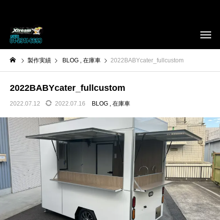
製作実績
BLOG
在庫車
2022BABYcater_fullcustom
2022BABYcater_fullcustom
2022.07.12
2022.07.16
BLOG
在庫車