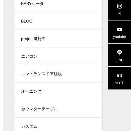
BABYケータ
project進行中
project進行
X
BLOG
youtube
project進行中
エアコン
LINE
エントランスドア移設
NOTE
オーニング
カウンターテーブル
カスタム