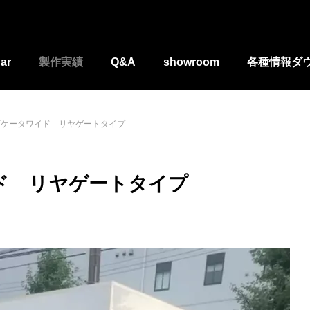
ar
製作実績
Q&A
showroom
各種情報ダ
BYケータワイド リヤゲートタイプ
イド リヤゲートタイプ
居酒屋さんトレーラー
埼玉県 おにぎり屋さんトレーラ