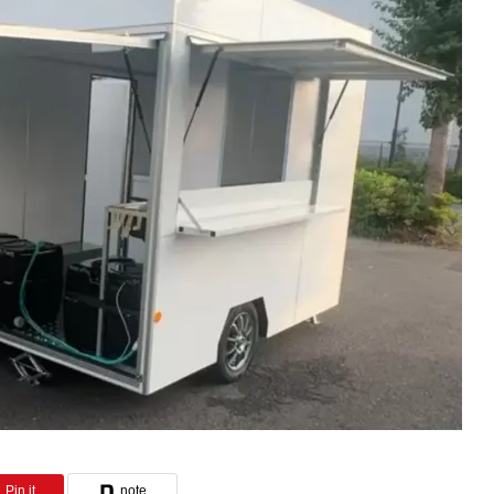
project進行中
Pin it
note