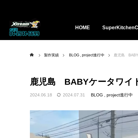
HOME
SuperKitchenC
製作実績
BLOG
project進行中
鹿児島 BA
鹿児島 BABYケータワ
2024.06.18
2024.07.31
BLOG
project進行中

ーパーキッ
kitchencar_toha
埼玉県