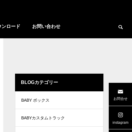
ウンロード
お問い合わせ
BLOGカテゴリー

お問合せ
BABY ボックス
ー
広島県 ワイド リヤゲート
三重県ケー
BABYカスタムトラック
instagram