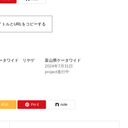
イトルとURLをコピーする
ケータワイド リヤゲ
富山県ケータワイド
2024年7月31日
日
project進行中
RSS
Pin it
note