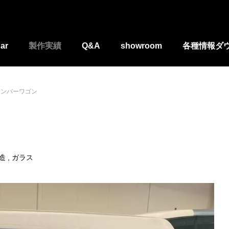
ar
製作実績
Q&A
showroom
各種情報ダ
サンバーワゴン
造
ガラス
居酒屋さんトレーラー
埼玉県 おにぎり屋さんトレーラ