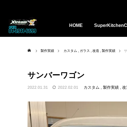
HOME
SuperKitchenC
製作実績
カスタム
ガラス
改造
製作実績
サンバーワゴン
2022.01.31
2022.02.01
カスタム
製作実績
改

ーパーキッ
kitchencar_toha
埼玉県