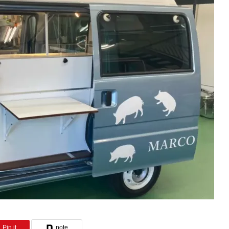
project進行中
Pin it
note