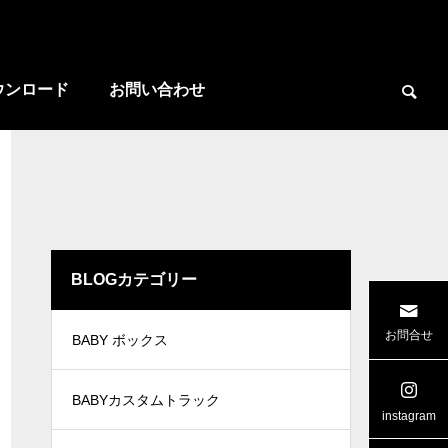
ウンロード
お問い合わせ
BLOGカテゴリー

お問合せ
BABY ボックス
ー
広島県 ワイド リヤゲート
三重県ケー
BABYカスタムトラック
instagram