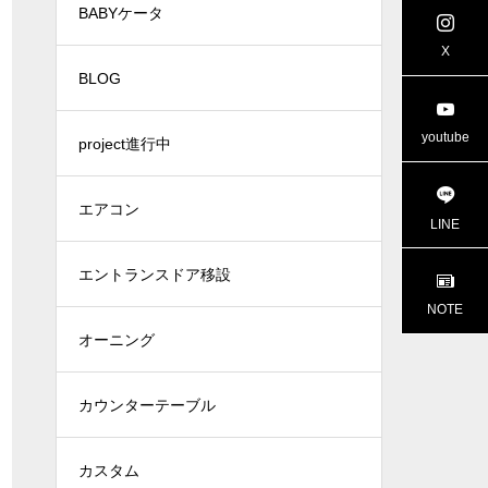
BABYケータ
project進行中
project進行
X
BLOG
youtube
project進行中
エアコン
LINE
エントランスドア移設
NOTE
オーニング
カウンターテーブル
カスタム