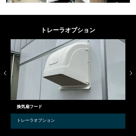
トレーラオプション


換気扇フード
ガ
トレーラオプション
ト