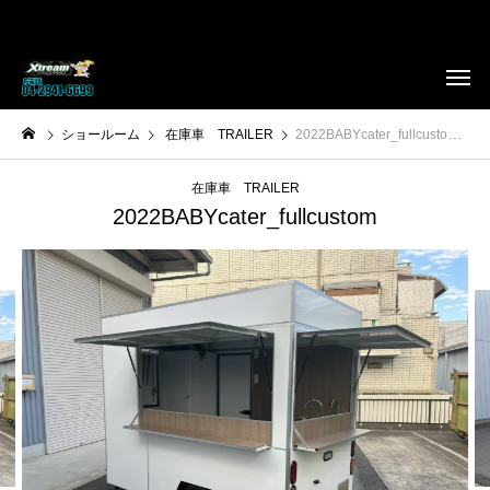
ショールーム
在庫車 TRAILER
2022BABYcater_fullcustom
在庫車 TRAILER
2022BABYcater_fullcustom