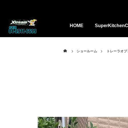
HOME
SuperKitchenC
ショールーム
トレーラオプ

ーパーキッ
kitchencar_toha
埼玉県