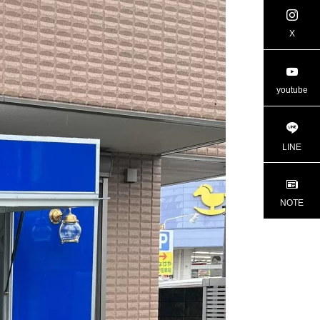
project進行中
project進行
X
youtube
LINE
NOTE