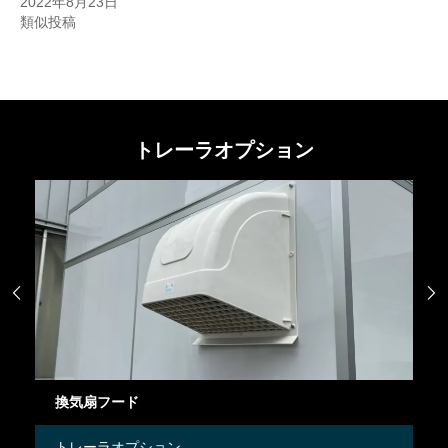
2022年8月23日
類似投稿
トレーラオプション


換気扇フード
ガ
トレーラオプション
ト