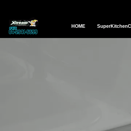
HOME
SuperKitchenC

スーパーキッ
kitchencar_toha
埼玉