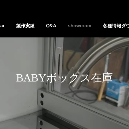
ar
製作実績
Q&A
showroom
各種情報ダ
BABYボックス在庫
県居酒屋さんトレーラー
埼玉県 おにぎり屋さんトレー