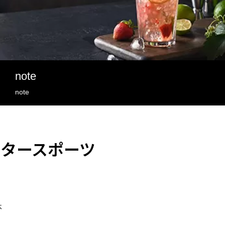
note
note
タースポーツ
休