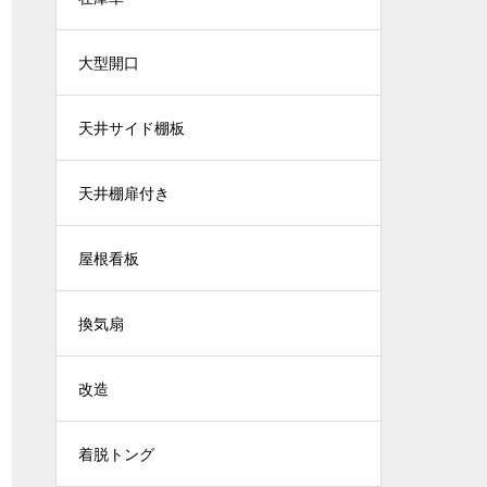
大型開口
天井サイド棚板
天井棚扉付き
屋根看板
換気扇
改造
着脱トング