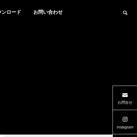
ウンロード
お問い合わせ

ラー
広島県 ワイド リヤゲート
三重県ケ
お問合せ
project進行中
project
instagram