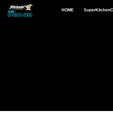
HOME
SuperKitchenC

ススーパーキッ
kitchencar_toha
埼
BLOG
BL