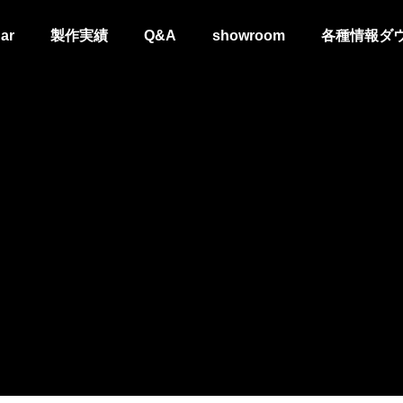
ar
製作実績
Q&A
showroom
各種情報ダ
玉県居酒屋さんトレーラー
埼玉県 おにぎり屋さんトレー
OG
project進行中