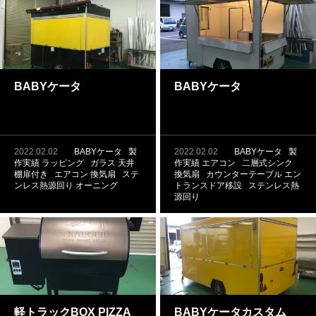
BABYケータ
BABYケータ
2022.02.02
BABYケータ
製
2022.02.02
BABYケータ
製
作実績
ラッピング
ガラス
天井
作実績
エアコン
二層式シンク
棚扉付き
エアコン
換気扇
ステ
換気扇
カウンターテーブル
エン
ンレス熱源回り
オーニング
トランスドア移設
ステンレス熱
源回り
軽トラックBOX PIZZA
BABYケータカスタム