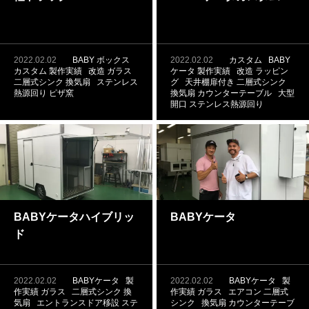
2022.02.02
BABY ボックス
2022.02.02
カスタム
BABY
カスタム
製作実績
改造
ガラス
ケータ
製作実績
改造
ラッピン
二層式シンク
換気扇
ステンレス
グ
天井棚扉付き
二層式シンク
熱源回り
ピザ窯
換気扇
カウンターテーブル
大型
開口
ステンレス熱源回り
BABYケータハイブリッ
BABYケータ
ド
2022.02.02
BABYケータ
製
2022.02.02
BABYケータ
製
作実績
ガラス
二層式シンク
換
作実績
ガラス
エアコン
二層式
気扇
エントランスドア移設
ステ
シンク
換気扇
カウンターテーブ