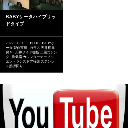
BABYケータハイブリッ
ドタイプ
2022.01.31
BLOG
BABYケ
ータ
製作実績
ガラス
天井棚扉
付き
天井サイド棚板
二層式シン
ク
換気扇
カウンターテーブル
エントランスドア移設
ステンレ
ス熱源回り