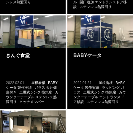
ンレス熱源回り
ル
開口追加
エントランスドア移
設
ステンレス熱源回り
きんぐ食堂
BABYケータ
2022.02.01
屋根看板
BABY
2022.01.31
屋根看板
BABY
ケータ
製作実績
ガラス
天井棚
ケータ
製作実績
ラッピング
ガ
扉付き
二層式シンク
換気扇
カ
ラス
二層式シンク
換気扇
カウ
ウンターテーブル
ステンレス熱
ンターテーブル
エントランスド
源回り
ヒッチメンバー
ア移設
ステンレス熱源回り