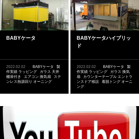
BABYケータ
BABYケータハイブリッ
ド
2022.02.02
BABYケータ
製
2022.02.02
BABYケータ
製
作実績
ラッピング
ガラス
天井
作実績
ラッピング
ガラス
換気
棚扉付き
エアコン
換気扇
ステ
扇
カウンターテーブル
エントラ
ンレス熱源回り
オーニング
ンスドア移設
着脱トング
オーニ
ング